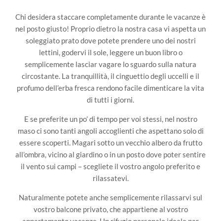
Chi desidera staccare completamente durante le vacanze è
nel posto giusto! Proprio dietro la nostra casa vi aspetta un
soleggiato prato dove potete prendere uno dei nostri
lettini, godervi il sole, leggere un buon libro o
semplicemente lasciar vagare lo sguardo sulla natura
circostante. La tranquillità, il cinguettio degli uccelli e il
profumo dell’erba fresca rendono facile dimenticare la vita
di tutti i giorni.
E se preferite un po’ di tempo per voi stessi, nel nostro
maso ci sono tanti angoli accoglienti che aspettano solo di
essere scoperti. Magari sotto un vecchio albero da frutto
all’ombra, vicino al giardino o in un posto dove poter sentire
il vento sui campi – scegliete il vostro angolo preferito e
rilassatevi.
Naturalmente potete anche semplicemente rilassarvi sul
vostro balcone privato, che appartiene al vostro
appartamento vacanze. Un rifugio personale ideale per