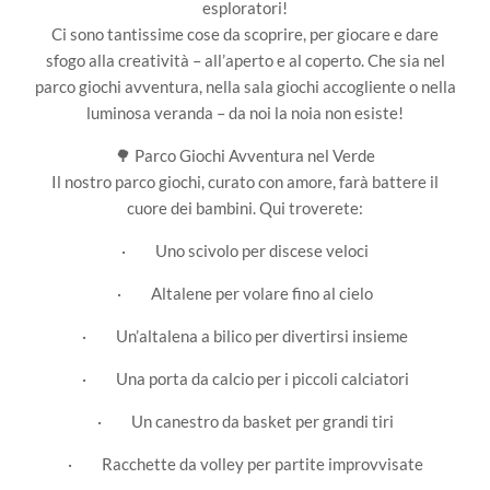
esploratori!
Ci sono tantissime cose da scoprire, per giocare e dare
sfogo alla creatività – all’aperto e al coperto. Che sia nel
parco giochi avventura, nella sala giochi accogliente o nella
luminosa veranda – da noi la noia non esiste!
🌳 Parco Giochi Avventura nel Verde
Il nostro parco giochi, curato con amore, farà battere il
cuore dei bambini. Qui troverete:
· Uno scivolo per discese veloci
· Altalene per volare fino al cielo
· Un’altalena a bilico per divertirsi insieme
· Una porta da calcio per i piccoli calciatori
· Un canestro da basket per grandi tiri
· Racchette da volley per partite improvvisate