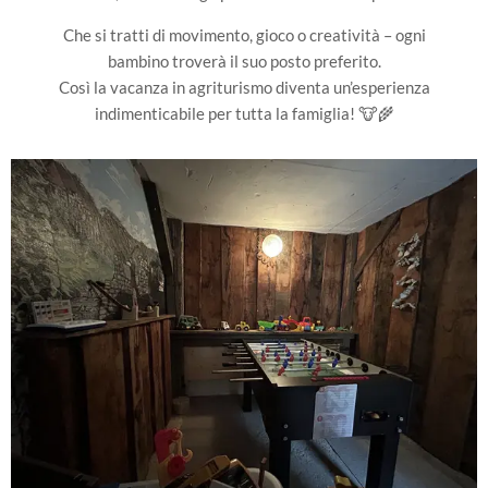
Che si tratti di movimento, gioco o creatività – ogni
bambino troverà il suo posto preferito.
Così la vacanza in agriturismo diventa un’esperienza
indimenticabile per tutta la famiglia! 🐮🌾