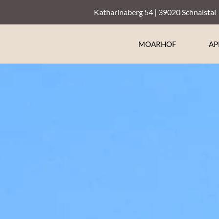
Katharinaberg 54 | 39020 Schnalstal
MOARHOF
AP